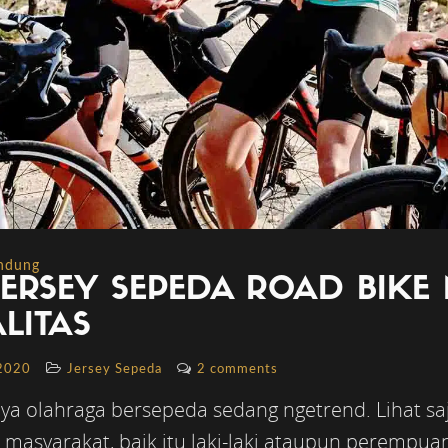
andung
JERSEY SEPEDA ROAD BIK
LITAS
 2020
Jersey Sepeda
2 comments
ya olahraga bersepeda sedang ngetrend. Lihat saj
li masyarakat, baik itu laki-laki ataupun perempu