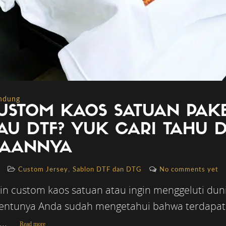
andung
USTOM KAOS SATUAN PAK
AU DTF? YUK CARI TAHU 
DAANNYA
,
Custom Jersey
Sablon DTF dan DTG
No comments yet
kin custom kaos satuan atau ingin menggeluti dun
, tentunya Anda sudah mengetahui bahwa terdapat 
..
Read more